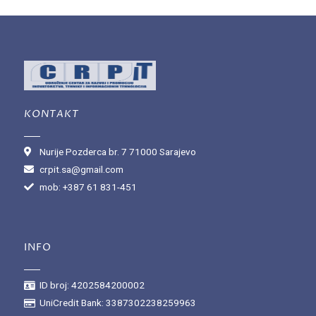
KONTAKT
Nurije Pozderca br. 7 71000 Sarajevo
crpit.sa@gmail.com
mob: +387 61 831-451
INFO
ID broj: 4202584200002
UniCredit Bank: 3387302238259963