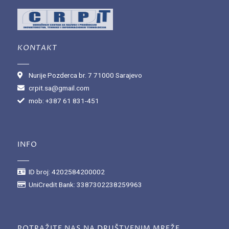
KONTAKT
Nurije Pozderca br. 7 71000 Sarajevo
crpit.sa@gmail.com
mob: +387 61 831-451
INFO
ID broj: 4202584200002
UniCredit Bank: 3387302238259963
POTRAŽITE NAS NA DRUŠTVENIM MREŽE