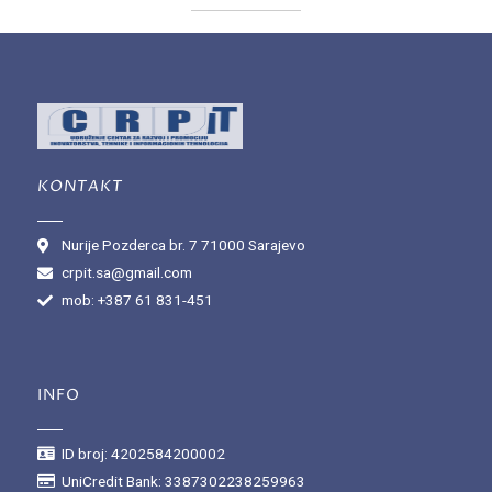
KONTAKT
Nurije Pozderca br. 7 71000 Sarajevo
crpit.sa@gmail.com
mob: +387 61 831-451
INFO
ID broj: 4202584200002
UniCredit Bank: 3387302238259963