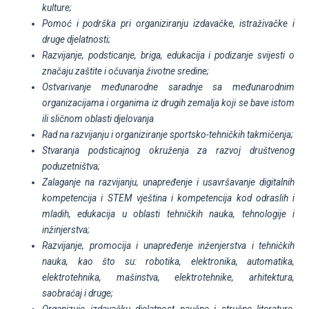
kulture;
Pomoć i podrška pri organiziranju izdavačke, istraživačke i
druge djelatnosti;
Razvijanje, podsticanje, briga, edukacija i podizanje svijesti o
značaju zaštite i očuvanja životne sredine;
Ostvarivanje međunarodne saradnje sa međunarodnim
organizacijama i organima iz drugih zemalja koji se bave istom
ili sličnom oblasti djelovanja
Rad na razvijanju i organiziranje sportsko-tehničkih takmičenja;
Stvaranja podsticajnog okruženja za razvoj društvenog
poduzetništva;
Zalaganje na razvijanju, unapređenje i usavršavanje digitalnih
kompetencija i STEM vještina i kompetencija kod odraslih i
mladih, edukacija u oblasti tehničkih nauka, tehnologije i
inžinjerstva;
Razvijanje, promocija i unapređenje inženjerstva i tehničkih
nauka, kao što su: robotika, elektronika, automatika,
elektrotehnika, mašinstva, elektrotehnike, arhitektura,
saobraćaj i druge;
Organizuje izdavačku djelatnost naučne i stručne literature,