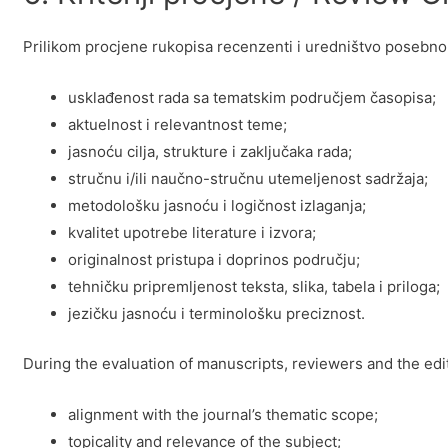
Prilikom procjene rukopisa recenzenti i uredništvo posebno u
usklađenost rada sa tematskim područjem časopisa;
aktuelnost i relevantnost teme;
jasnoću cilja, strukture i zaključaka rada;
stručnu i/ili naučno-stručnu utemeljenost sadržaja;
metodološku jasnoću i logičnost izlaganja;
kvalitet upotrebe literature i izvora;
originalnost pristupa i doprinos području;
tehničku pripremljenost teksta, slika, tabela i priloga;
jezičku jasnoću i terminološku preciznost.
During the evaluation of manuscripts, reviewers and the editor
alignment with the journal’s thematic scope;
topicality and relevance of the subject;