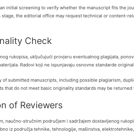
 an initial screening to verify whether the manuscript fits the jo
s stage, the editorial office may request technical or content-r
ginality Check
nog rukopisa, uključujući provjeru eventualnog plagijata, ponovn
materijala. Radovi koji ne ispunjavaju osnovne standarde original
ity of submitted manuscripts, including possible plagiarism, dupl
pts that do not meet basic originality standards may be returned 
on of Reviewers
, naučno-stručnim područjem i sadržajem dostavljenog rukopisa
osebno iz područja tehnike, tehnologije, mašinstva, elektrotehnik