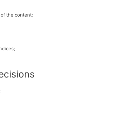
of the content;
ndices;
ecisions
: