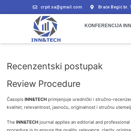
crpit.sa@gmail.com
Braće Begić br. 
KONFERENCIJA IN
Recenzentski postupak
Review Procedure
Časopis
INN&TECH
primjenjuje urednički i stručno-recenze
kvalitet, relevantnost, jasnoću, originalnost i stručnu utemel
The
INN&TECH
journal applies an editorial and professiona
procedure is to ensure the quality, relevance, clarity, origi