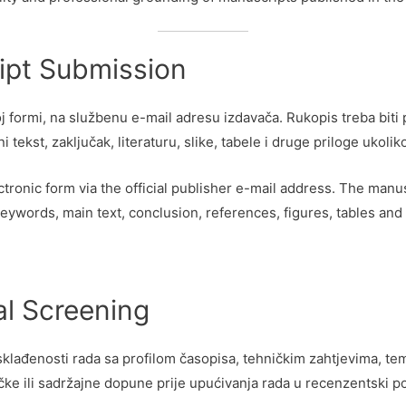
ript Submission
j formi, na službenu e-mail adresu izdavača. Rukopis treba biti
i tekst, zaključak, literaturu, slike, tabele i druge priloge ukolik
lectronic form via the official publisher e-mail address. The ma
, keywords, main text, conclusion, references, figures, tables a
ial Screening
sklađenosti rada sa profilom časopisa, tehničkim zahtjevima, 
ičke ili sadržajne dopune prije upućivanja rada u recenzentski p