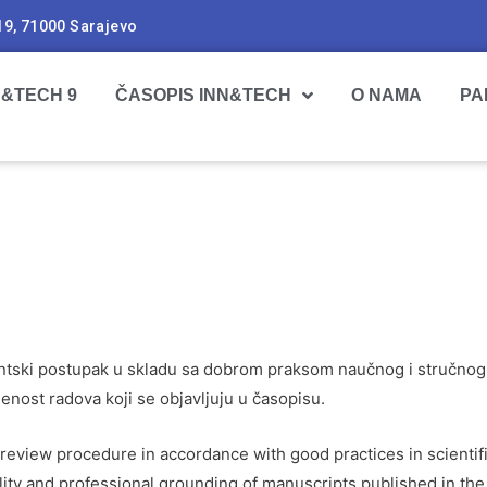
19, 71000 Sarajevo
N&TECH 9
ČASOPIS INN&TECH
O NAMA
PA
ntski postupak u skladu sa dobrom praksom naučnog i stručnog i
jenost radova koji se objavljuju u časopisu.
l review procedure in accordance with good practices in scientif
nality and professional grounding of manuscripts published in the