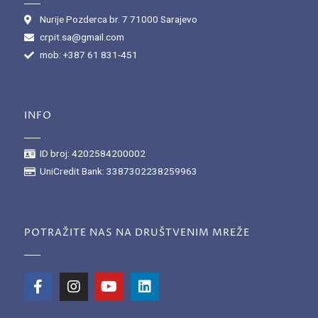
Nurije Pozderca br. 7 71000 Sarajevo
crpit.sa@gmail.com
mob: +387 61 831-451
INFO
ID broj: 4202584200002
UniCredit Bank: 3387302238259963
POTRAŽITE NAS NA DRUŠTVENIM MREŽE