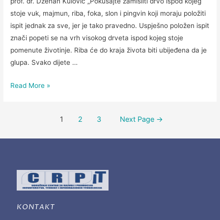
prof. dr. Dženan Kulović „Pokušajte zamisliti drvo ispod kojeg
stoje vuk, majmun, riba, foka, slon i pingvin koji moraju položiti
ispit jednak za sve, jer je tako pravedno. Uspješno položen ispit
znači popeti se na vrh visokog drveta ispod kojeg stoje
pomenute životinje. Riba će do kraja života biti ubijeđena da je
glupa. Svako dijete …
Read More »
1
2
3
Next Page
→
KONTAKT